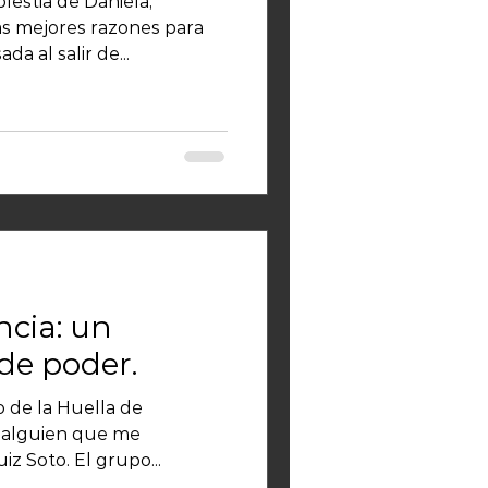
lestia de Daniela,
as mejores razones para
da al salir de...
cia: un
de poder.
 de la Huella de
a alguien que me
iz Soto. El grupo...