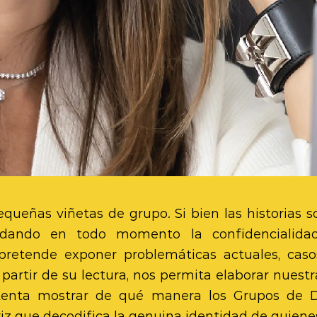
pequeñas viñetas de grupo. Si bien las historias
idando en todo momento la confidencialid
g pretende exponer problemáticas actuales, ca
 partir de su lectura, nos permita elaborar nuestr
tenta mostrar de qué manera los Grupos de D
 que decodifica la genuina identidad de quienes 