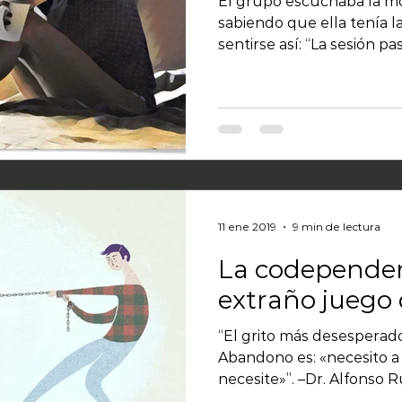
El grupo escuchaba la mo
sabiendo que ella tenía l
sentirse así: “La sesión pasa
11 ene 2019
9 min de lectura
La codependen
extraño juego 
“El grito más desesperado
Abandono es: «necesito 
necesite»”. –Dr. Alfonso Ru