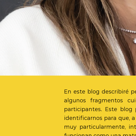
En
este blog describiré 
algunos fragmentos cu
participantes. Este blo
identificarnos para que, a
muy particularmente, in
funcionan como una matriz