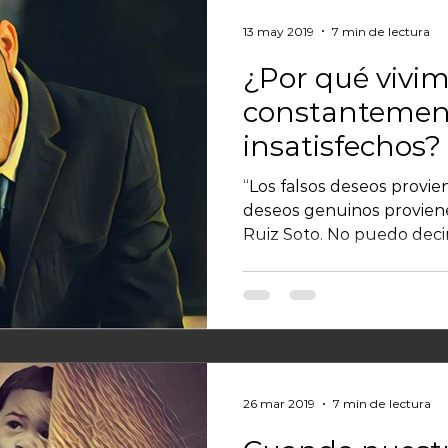
13 may 2019
7 min de lectura
¿Por qué vivi
constantemen
insatisfechos?
“Los falsos deseos provien
deseos genuinos proviene
Ruiz Soto. No puedo deci
26 mar 2019
7 min de lectura