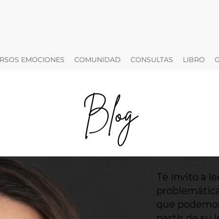
RSOS EMOCIONES
COMUNIDAD
CONSULTAS
LIBRO
Blog
Te invito a 
problemática
que podemos 
partir de su 