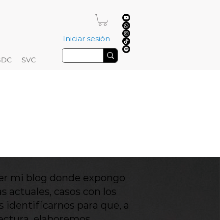
Iniciar sesión
GDC
SVC
leer mi blog donde expongo
s actuales, casos con los
identificarnos para que, a
lectura, elaboremos