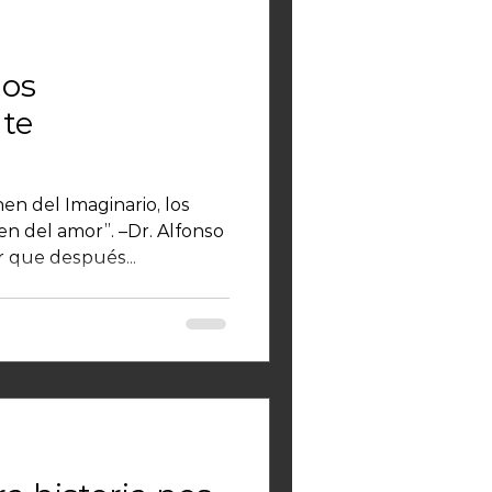
mos
te
en del Imaginario, los
n del amor”. –Dr. Alfonso
r que después...