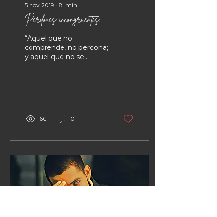
5 nov 2019
∙
8
min
Perdones incongruentes.
“Aquel que no
comprende, no perdona;
y aquel que no se
comprende, no se
perdona”. –Dr. Alfonso
Ruiz Soto. Alexa llegó al
grupo con ganas...
60
0