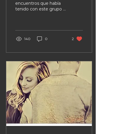
encuentros que había
tenido con este grupo y,
aunque el cambio era
una constante, también
había otras cosas que...
140
0
2