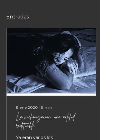
Entradas
8 ene 2020
∙
6
min
La victimización: una actitud
redituable
Ya eran varios los