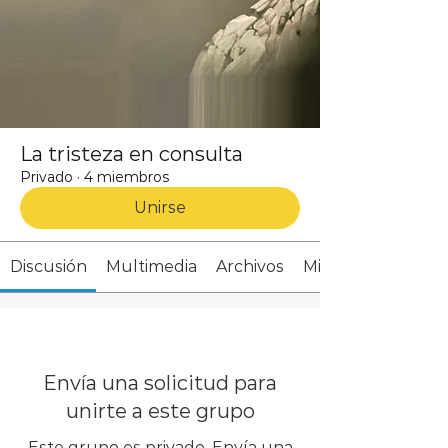
La tristeza en consulta
Privado
·
4 miembros
Unirse
Discusión
Multimedia
Archivos
Miembros
Envía una solicitud para
unirte a este grupo
Este grupo es privado. Envía una