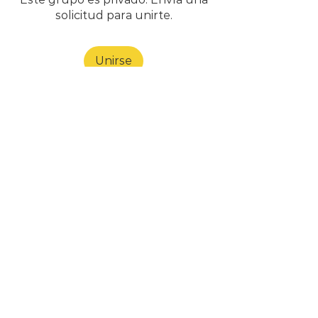
solicitud para unirte.
Unirse
Acerca de
¡Te damos la bienvenida al grupo!
Puedes conectarte con otro
...
Leer más
CONTACTO
INFORMACIÓN PARA FACTURAR