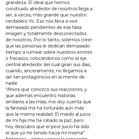
grandeza. El ideal que hemos 
construido alrededor de nosotros llega a 
ser, a veces, más grande que nuestro 
verdadero Yo. Eso nos lleva a vivir 
demasiado pendientes de esa falsa 
imagen y totalmente desconectados 
de nosotros. Por lo tanto, solemos creer 
que las personas le dedican demasiado 
tiempo a rumear sobre nuestros errores 
o fracasos, colocándonos como el eje 
central alrededor del cual giran sus días, 
cuando, sinceramente, no llegamos a 
ser tan protagónicos en la mente de 
nadie.
“Ahora que conozco sus reacciones, y 
que además encuentro historias 
similares a las mías, me doy cuenta que 
la fantasía me ha torturado aún más 
que la misma realidad. El miedo al juicio 
de mi hija me ha robado la paz, pero 
hoy descubro que el peor juicio ha sido 
el que yo he tenido hacia mí misma”.
Entonces, ¿cómo vencer la sensación 