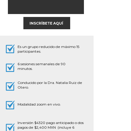
vínculo.

03. Profundizaremos sobre el tipo 
de adolescente que tienes: activos 
INSCRÍBETE AQUÍ
y pasivos

04. La separación de los hijos. ¿qué 
Es un grupo reducido de máximo 15
me impide soltarlos?

participantes.
05. Las codependencia que 
6 sesiones semanales de 90
generamos y que están 
minutos.
contribuyendo al perfil de un 
eterno adolescente

Conducido por la Dra. Natalia Ruiz de
Otero.
06. Nuestro propio duelo, soltar al 
niño y acompañar a nuestro 
adolescente
Modalidad zoom en vivo.
Inversión $4320 pago anticipado o dos
pagos de $2,400 MXN (incluye 6