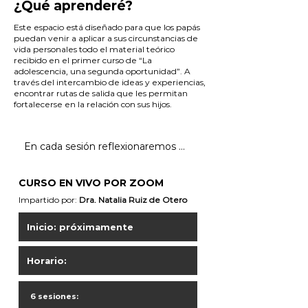
¿Qué aprenderé?
Este espacio está diseñado para que los papás
puedan venir a aplicar a sus circunstancias de
vida personales todo el material teórico
recibido en el primer curso de “La
adolescencia, una segunda oportunidad”. A
través del intercambio de ideas y experiencias,
encontrar rutas de salida que les permitan
fortalecerse en la relación con sus hijos.
En cada sesión reflexionaremos 
sobre diferentes aspectos:

CURSO EN VIVO POR ZOOM
01. Nuestra actitud frente a la 
Impartido por:
Dra. Natalia Ruiz de Otero
adolesencia de nuestros hijos: 
soltar la culpa y transformarla en 
Inicio: próximamente
responsabilidad

Horario:
02. Las etiquetas que colocamos 
en ellos y que están basadas 
ennuestrras expectativas, cuál es el 
6 sesiones:
impacto que generan en nuestro 