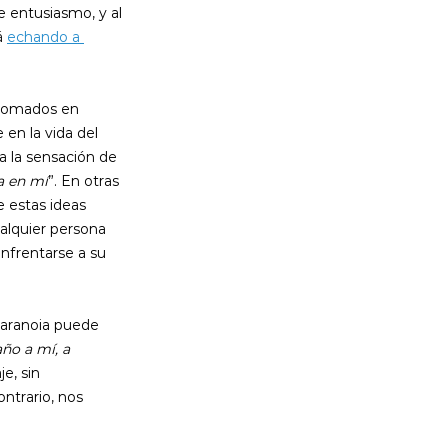
e entusiasmo, y al 
 
echando a 
 tomados en 
en la vida del 
a la sensación de 
a en mí
”. En otras 
 estas ideas 
alquier persona 
nfrentarse a su 
paranoia puede 
ño a mí, a 
e, sin 
ntrario, nos 