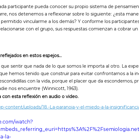
ada participante pueda conocer su propio sistema de pensamient
rre, nos detenemos a reflexionar sobre lo siguiente: ¿esta man
 permitido vincularme a los demás? Y conforme los participante
elacionarse con el grupo, sus respuestas comienzan a cobrar un
eflejados en estos espejos…
que sentir que nada de lo que somos le importa al otro. La exper
que hemos tenido que construir para evitar confrontarnos a la ind
scondidillas con la vida, porque el placer que da escondernos, p
adie nos encuentre (Winnicott, 1963).
con esta reflexión en audio o video.
wp-content/uploads/18.-La-paranoia-y-el-miedo-a-la-insignificanc
e.com/watch?
eds_referring_euri=https%3A%2F%2Fsemiologia.net
a-la-