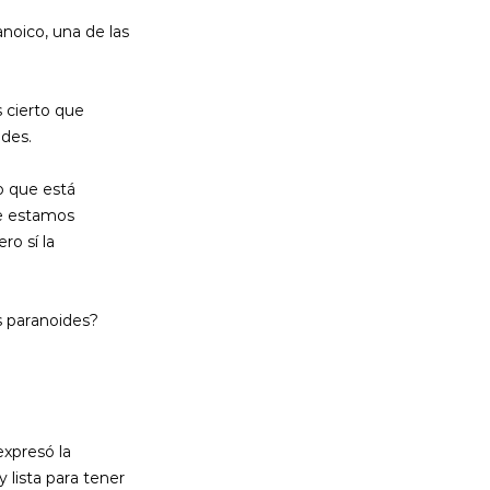
noico, una de las 
 cierto que 
ides.
 que está 
e estamos 
o sí la 
 paranoides? 
xpresó la 
 lista para tener 