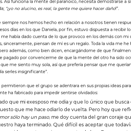
s. Así funciona la mente del paranoico, necesita demostrarse a 
a; 
“¡yo no alucino, es real, la gente me quiere hacer daño
!”.
e siempre nos hemos hecho en relación a nosotros tienen respue
sos días en los que Daniela, por fin, estuvo dispuesta a recibir l
o me había dado cuenta de lo que provoco en los demás con mi di
, sinceramente, piensan de mí es un regalo. Toda la vida me he
, pero además, como bien dicen, encargándome de que finalmen
 he pagado por convencerme de que la mente del otro ha sido oc
s que me siento muy sola, así que prefería pensar que me querían 
 serles insignificante”.
a permitieron que el grupo se adentrara en sus propias ideas para
te ha fabricado para impedir sentirse olvidados:
ado que mi exesposo me odia y que lo único que busca
uesto que me hace odiarlo de vuelta. Pero hoy que refl
amor sólo hay un paso
, me doy cuenta del gran coraje q
estro haya terminado. Qué difícil es aceptar que todavía