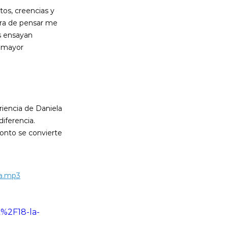
os, creencias y 
era de pensar me 
s ensayan 
 mayor 
iencia de Daniela 
iferencia. 
ronto se convierte 
ia.mp3
%2F18-la-