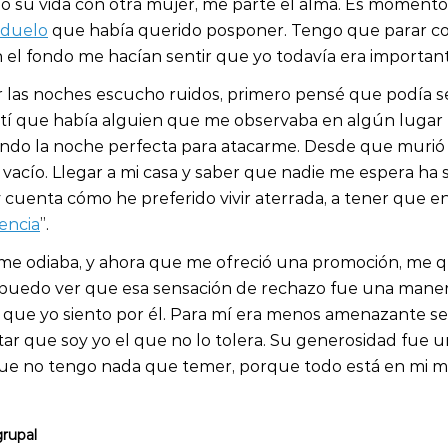
o su vida con otra mujer, me parte el alma. Es momento
duelo
 que había querido posponer. Tengo que parar con
 el fondo me hacían sentir que yo todavía era importante
 las noches escucho ruidos, primero pensé que podía se
tí que había alguien que me observaba en algún lugar 
ndo la noche perfecta para atacarme. Desde que murió 
vacío. Llegar a mi casa y saber que nadie me espera ha 
y cuenta cómo he preferido vivir aterrada, a tener que 
encia
”.
 me odiaba, y ahora que me ofreció una promoción, me 
 puedo ver que esa sensación de rechazo fue una maner
 que yo siento por él. Para mí era menos amenazante sen
tar que soy yo el que no lo tolera. Su generosidad fue 
ue no tengo nada que temer, porque todo está en mi m
grupal