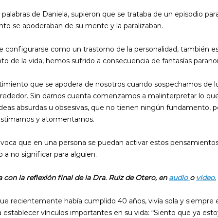
s palabras de Daniela, supieron que se trataba de un episodio para
nto se apoderaban de su mente y la paralizaban.
de configurarse como un trastorno de la personalidad, también es
o de la vida, hemos sufrido a consecuencia de fantasías parano
ntimiento que se apodera de nosotros cuando sospechamos de lo
lrededor. Sin darnos cuenta comenzamos a malinterpretar lo qu
deas absurdas u obsesivas, que no tienen ningún fundamento, per
lastimarnos y atormentarnos.
ovoca que en una persona se puedan activar estos pensamientos
a no significar para alguien.
on la reflexión final de la Dra. Ruiz de Otero, en 
audio 
o 
video.
ue recientemente había cumplido 40 años, vivía sola y siempre e
a establecer vínculos importantes en su vida: “Siento que ya estoy