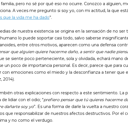
 familia, pero no sé por qué eso no ocurre. Conozco a alguien, m
ona. A veces me pregunto si soy yo, con mi actitud, la que está
s que la vida me ha dado
”.
edias de nuestra existencia se origina en la sensación de no ser
 humano lo puede soportar casi todo, salvo saberse insignificante 
aranoides, entre otros motivos, aparecen como una defensa contr
ensar que alguien quiere hacerme daño, a sentir que nadie piens
ue se siente poco perteneciente, sola y olvidada, echará mano de
rse un poco de importancia personal. Es decir, parece que para cu
ar con emociones como el miedo y la desconfianza a tener que e
, 2014).
mbién otras explicaciones con respecto a este sentimiento. La 
 lidiar con el odio; “
prefiero pensar que tú quieres hacerme da
re dañarte soy yo
”. Es una forma de darle la vuelta a nuestro coraj
 que responsabilizar de nuestros afectos destructivos. Por el co
ima y no como el verdugo.