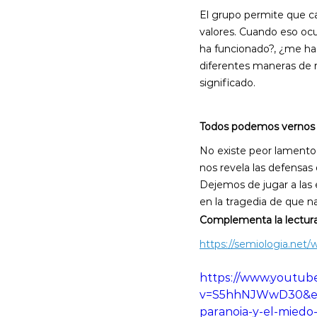
El grupo permite que c
valores. Cuando eso ocu
ha funcionado?, ¿me ha
diferentes maneras de r
significado.
Todos podemos vernos r
No existe peor lamento 
nos revela las defensas 
Dejemos de jugar a las e
en la tragedia de que n
Complementa la lectura 
https://semiologia.net/
https://www.youtub
v=S5hhNJWwD30&emb
paranoia-y-el-miedo-