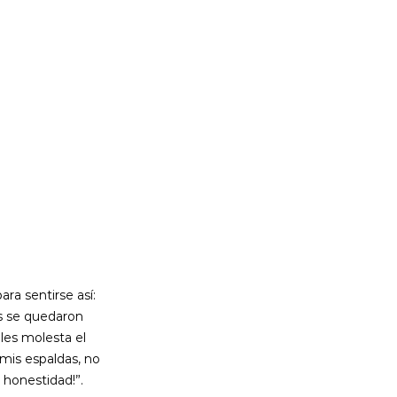
ra sentirse así: 
es se quedaron 
les molesta el 
mis espaldas, no 
 honestidad!”.