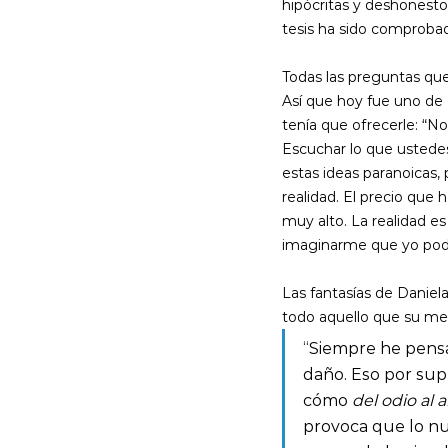
hipócritas y deshonesto
tesis ha sido comprobad
Todas las preguntas qu
Así que hoy fue uno de e
tenía que ofrecerle: “N
Escuchar lo que ustedes
estas ideas paranoicas
realidad. El precio que
muy alto. La realidad e
imaginarme que yo podía
Las fantasías de Daniel
todo aquello que su men
“Siempre he pens
daño. Eso por sup
cómo 
del odio al 
provoca que lo nu