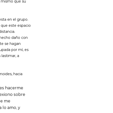
sí mismo que su 
sta en el grupo. 
o que este espacio 
stancia. 
 hecho daño con 
te se hagan 
upada por mí, es 
lastimar, a 
noides, hacia 
 es hacerme 
exiono sobre 
ue me 
 lo amo, y 