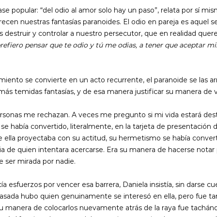
ase popular: “del odio al amor solo hay un paso”, relata por sí mis
recen nuestras fantasías paranoides. El odio en pareja es aquel 
destruir y controlar a nuestro persecutor, que en realidad que
refiero pensar que te odio y tú me odias, a tener que aceptar mi
iento se convierte en un acto recurrente, el paranoide se las a
más temidas fantasías, y de esa manera justificar su manera de vi
ersonas me rechazan. A veces me pregunto si mi vida estará desti
e se había convertido, literalmente, en la tarjeta de presentación 
que ella proyectaba con su actitud, su hermetismo se había conve
cia de quien intentara acercarse. Era su manera de hacerse notar p
 ser mirada por nadie.
ía esfuerzos por vencer esa barrera, Daniela insistía, sin darse cu
pasada hubo quien genuinamente se interesó en ella, pero fue tant
su manera de colocarlos nuevamente atrás de la raya fue tachánd