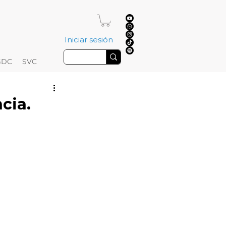
Iniciar sesión
GDC
SVC
cia.