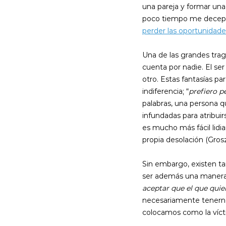
una pareja y formar una
poco tiempo me decepci
perder las oportunidade
Una de las grandes trag
cuenta por nadie. El ser
otro. Estas fantasías p
indiferencia; “
prefiero p
palabras, una persona q
infundadas para atribui
es mucho más fácil lidi
propia desolación (Grosz
Sin embargo, existen ta
ser además una manera de
aceptar que el que quie
necesariamente tenernos
colocamos como la víct