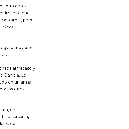
ma otra de las 
sentimiento que 
remos amar, pero 
s deseos 
rreglará muy bien 
vir.
nada al fracaso y 
de Daniela. Lo 
rtido en un arma 
or los otros, 
enta, en 
a la cercanía, 
olos de 