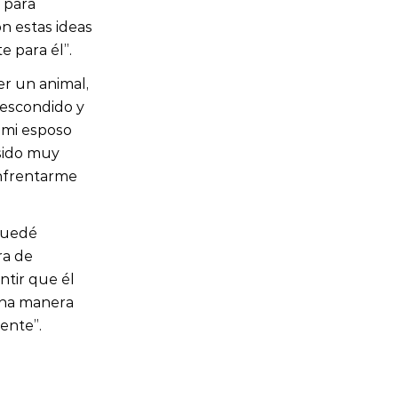
 para 
 estas ideas 
 para él”.
r un animal, 
escondido y 
mi esposo 
sido muy 
enfrentarme 
quedé 
a de 
tir que él 
una manera 
ente”.